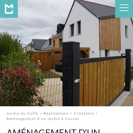
Jardin du Golfe
>
Réalisations
>
Créations
>
Aménagement d'un jardin à Carnac
AMÉNAGEMENT D'UN