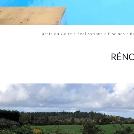
Jardin du Golfe
>
Réalisations
>
Piscines
>
R
RÉNO