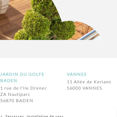
JARDIN DU GOLFE
VANNES
BADEN
11 Allée de Kerlann
1 rue de l'Ile Drenec
56000
VANNES
ZA Nautiparc
56870
BADEN
es
Terrasses
Installation de spas